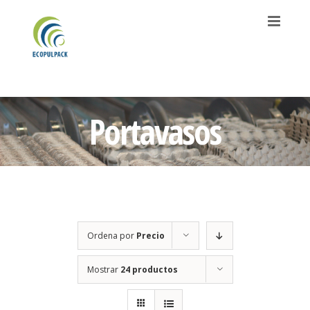
Saltar
al
contenido
Portavasos
Ordena por
Precio
Mostrar
24 productos