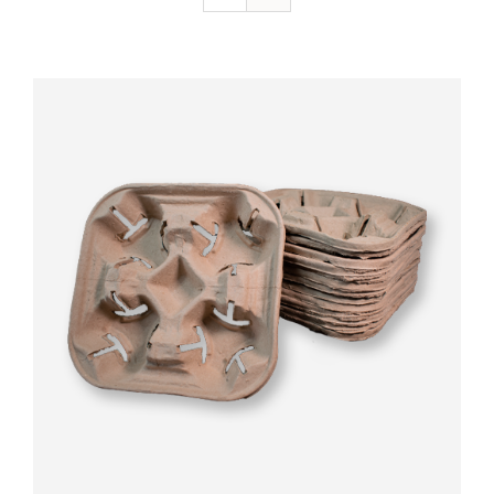
Valorado
AÑADIR AL CARRITO
/
DETALLES
con
5.00
de 5