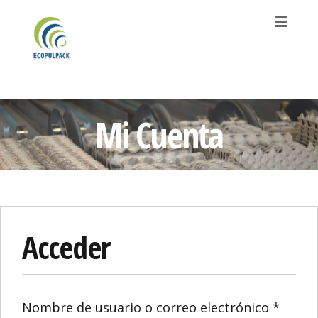
Saltar
al
contenido
Mi Cuenta
Acceder
Obliga
Nombre de usuario o correo electrónico
*