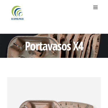
Saltar
al
contenido
Portavasos X4