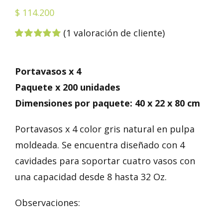
$
114.200
(
1
valoración de cliente)
Valorado
1
con
5.00
de 5
en base a
Portavasos x 4
valoración
de un cliente
Paquete x 200 unidades
Dimensiones por paquete: 40 x 22 x 80 cm
Portavasos x 4 color gris natural en pulpa
moldeada. Se encuentra diseñado con 4
cavidades para soportar cuatro vasos con
una capacidad desde 8 hasta 32 Oz.
Observaciones: