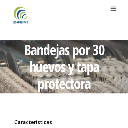
Saltar
al
contenido
Bandejas por 30
huevos y tapa
protectora
Características