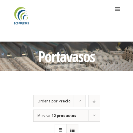
Saltar
al
contenido
Portavasos
Ordena por
Precio
Mostrar
12 productos