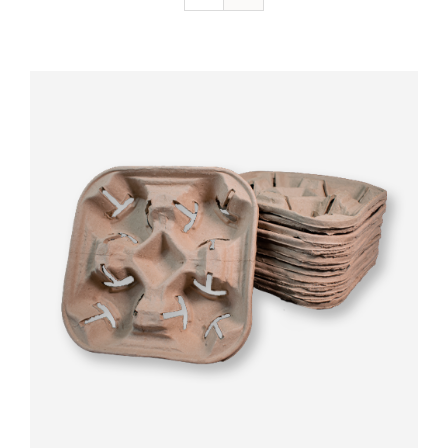
Valorado
AÑADIR AL CARRITO
/
DETALLES
con
5.00
de 5