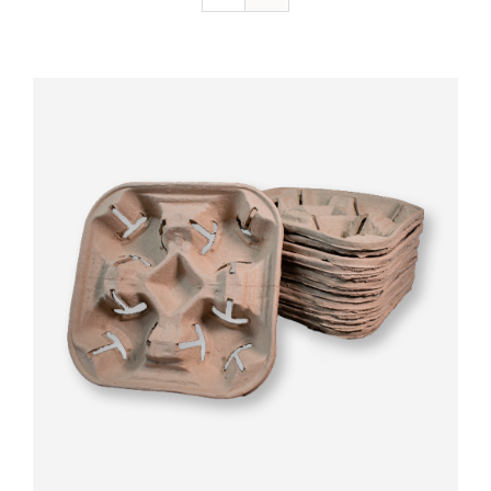
Valorado
AÑADIR AL CARRITO
/
DETALLES
con
5.00
de 5