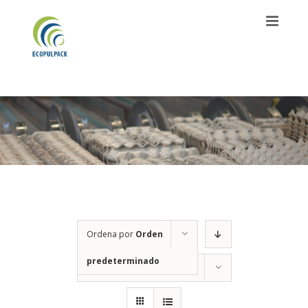
Saltar
al
contenido
Ordena por
Orden
predeterminado
Mostrar
12 productos