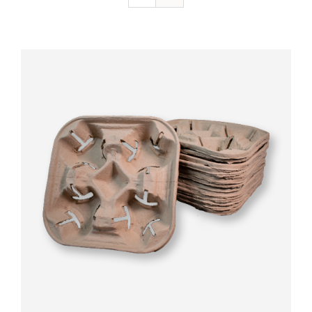
Valorado
AÑADIR AL CARRITO
/
DETALLES
con
5.00
de 5