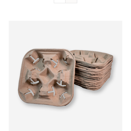
Valorado
AÑADIR AL CARRITO
/
DETALLES
con
5.00
de 5