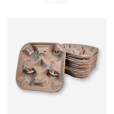
Valorado
AÑADIR AL CARRITO
/
DETALLES
con
5.00
de 5