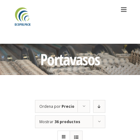
Saltar
al
contenido
Portavasos
Ordena por
Precio
Mostrar
36 productos