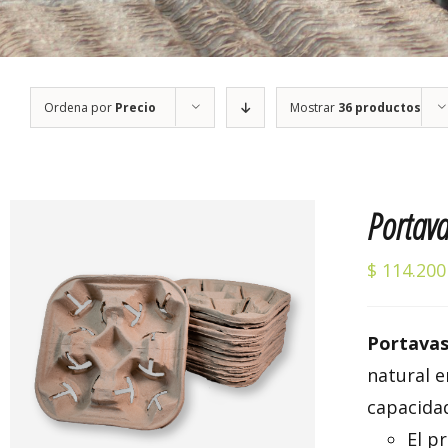
Ordena por
Precio
Mostrar
36 productos
Portava
$
114.200
Portavas
Valorado
AÑADIR AL CARRITO
/
DETALLES
natural 
con
5.00
de 5
capacida
El p