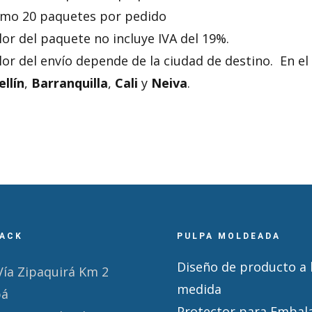
mo 20 paquetes por pedido
alor del paquete no incluye IVA del 19%.
alor del envío depende de la ciudad de destino. En 
llín
,
Barranquilla
,
Cali
y
Neiva
.
ACK
PULPA MOLDEADA
Diseño de producto a 
Vía Zipaquirá Km 2
medida
pá
Protector para Embal