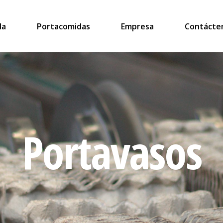
da
Portacomidas
Empresa
Contácte
Portavasos