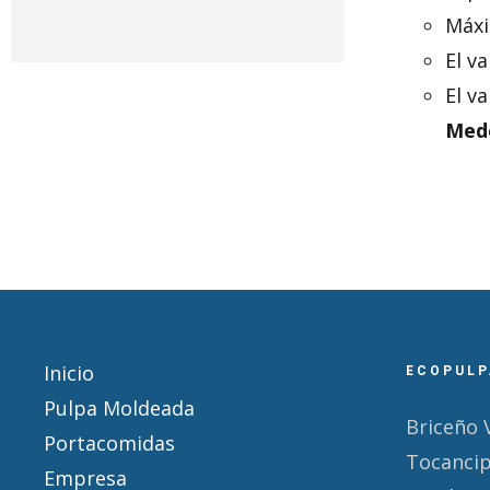
Máxi
El v
El v
Mede
Inicio
ECOPULP
Pulpa Moldeada
Briceño 
Portacomidas
Tocanci
Empresa