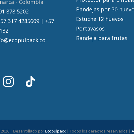
marca - Colombia
Bandejas por 30 huevo
01 878 5202
Estuche 12 huevos
+57 317 4285609 | +57
Portavasos
182
Bandeja para frutas
fo@ecopulpack.co
-
2026 | Desarrollado por
Ecopulpack
| Todos los derechos reservados |
A