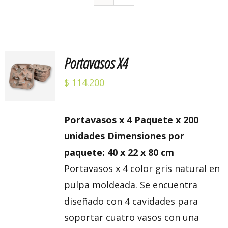
Portavasos X4
Valorado
AÑADIR
con
5.00
de 5
AL
$
114.200
CARRITO
/
DETALLES
Portavasos x 4 Paquete x 200
unidades Dimensiones por
paquete: 40 x 22 x 80 cm
Portavasos x 4 color gris natural en
pulpa moldeada. Se encuentra
diseñado con 4 cavidades para
soportar cuatro vasos con una