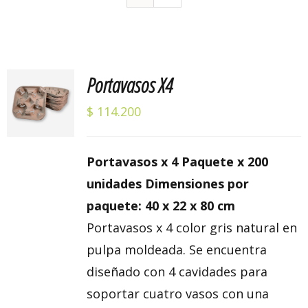
Portavasos X4
Valorado
AÑADIR
con
5.00
de 5
AL
$
114.200
CARRITO
/
DETALLES
Portavasos x 4 Paquete x 200
unidades Dimensiones por
paquete: 40 x 22 x 80 cm
Portavasos x 4 color gris natural en
pulpa moldeada. Se encuentra
diseñado con 4 cavidades para
soportar cuatro vasos con una