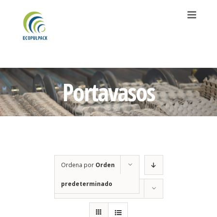
Saltar
al
contenido
Portavasos
Ordena por
Orden
predeterminado
Mostrar
12 productos