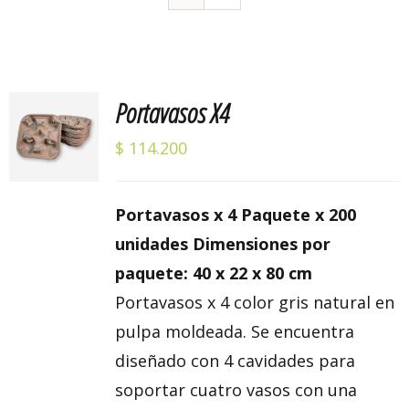
Portavasos X4
Valorado
AÑADIR
con
5.00
de 5
AL
$
114.200
CARRITO
/
DETALLES
Portavasos x 4 Paquete x 200
unidades Dimensiones por
paquete: 40 x 22 x 80 cm
Portavasos x 4 color gris natural en
pulpa moldeada. Se encuentra
diseñado con 4 cavidades para
soportar cuatro vasos con una