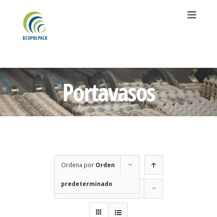
Saltar
al
contenido
Portavasos
Ordena por
Orden
predeterminado
Mostrar
12 productos