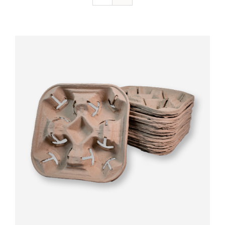
Valorado
AÑADIR AL CARRITO
/
DETALLES
con
5.00
de 5