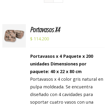
Portavasos X4
Valorado
AÑADIR
con
5.00
de 5
AL
$
114.200
CARRITO
/
DETALLES
Portavasos x 4 Paquete x 200
unidades Dimensiones por
paquete: 40 x 22 x 80 cm
Portavasos x 4 color gris natural en
pulpa moldeada. Se encuentra
diseñado con 4 cavidades para
soportar cuatro vasos con una