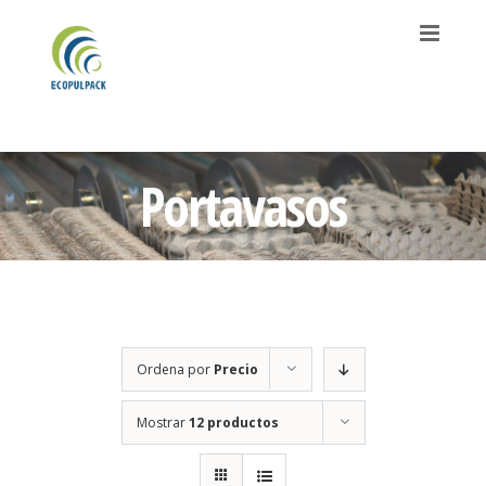
Saltar
al
contenido
Portavasos
Ordena por
Precio
Mostrar
12 productos