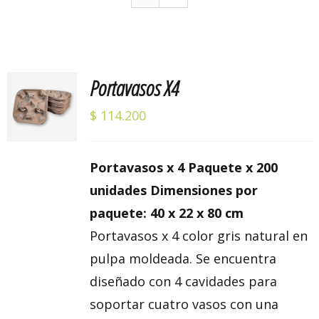
Portavasos X4
Valorado
AÑADIR
con
5.00
de 5
AL
$
114.200
CARRITO
/
DETALLES
Portavasos x 4 Paquete x 200
unidades Dimensiones por
paquete: 40 x 22 x 80 cm
Portavasos x 4 color gris natural en
pulpa moldeada. Se encuentra
diseñado con 4 cavidades para
soportar cuatro vasos con una