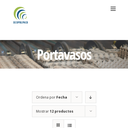
Saltar
al
contenido
Portavasos
Ordena por
Fecha
Mostrar
12 productos