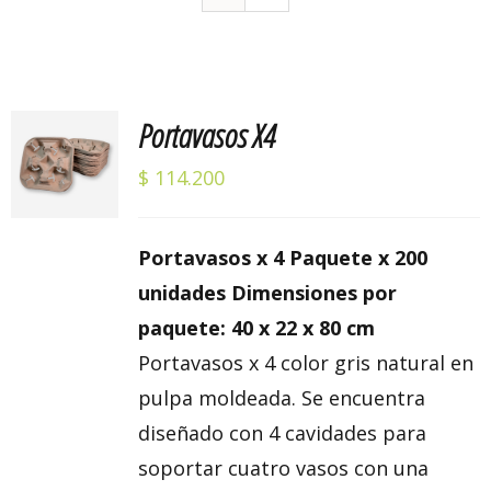
Portavasos X4
Valorado
AÑADIR
con
5.00
de 5
AL
$
114.200
CARRITO
/
DETALLES
Portavasos x 4 Paquete x 200
unidades Dimensiones por
paquete: 40 x 22 x 80 cm
Portavasos x 4 color gris natural en
pulpa moldeada. Se encuentra
diseñado con 4 cavidades para
soportar cuatro vasos con una