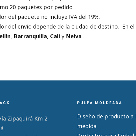
mo 20 paquetes por pedido
alor del paquete no incluye IVA del 19%.
alor del envío depende de la ciudad de destino. En 
llín
,
Barranquilla
,
Cali
y
Neiva
.
ACK
PULPA MOLDEADA
Diseño de producto a 
Vía Zipaquirá Km 2
medida
pá
Protector para Embal