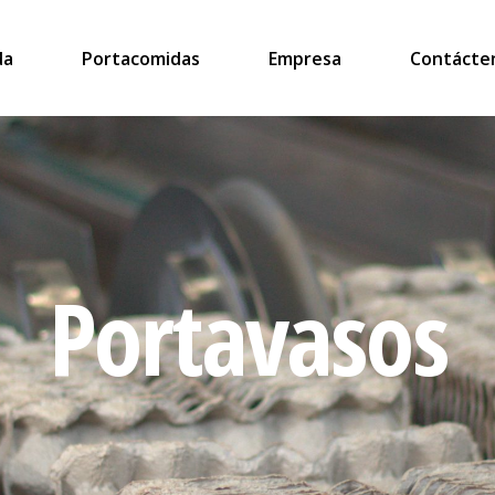
da
Portacomidas
Empresa
Contácte
Portavasos