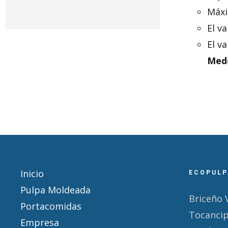
Máxi
El v
El v
Mede
Inicio
ECOPULP
Pulpa Moldeada
Briceño 
Portacomidas
Tocanci
Empresa