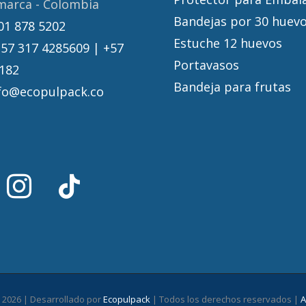
marca - Colombia
Bandejas por 30 huevo
01 878 5202
Estuche 12 huevos
+57 317 4285609 | +57
Portavasos
182
Bandeja para frutas
fo@ecopulpack.co
-
2026 | Desarrollado por
Ecopulpack
| Todos los derechos reservados |
A