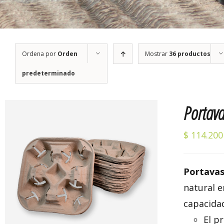
Ordena por
Orden
Mostrar
36 productos
predeterminado
Portava
$
114.200
Portavas
Valorado
AÑADIR AL CARRITO
/
DETALLES
natural 
con
5.00
de 5
capacida
El p