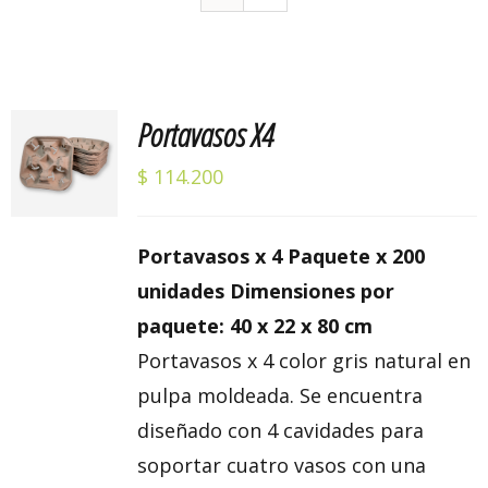
Portavasos X4
Valorado
AÑADIR
con
5.00
de 5
AL
$
114.200
CARRITO
/
DETALLES
Portavasos x 4 Paquete x 200
unidades Dimensiones por
paquete: 40 x 22 x 80 cm
Portavasos x 4 color gris natural en
pulpa moldeada. Se encuentra
diseñado con 4 cavidades para
soportar cuatro vasos con una