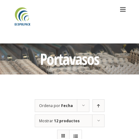
Saltar
al
contenido
Portavasos
Ordena por
Fecha
Mostrar
12 productos