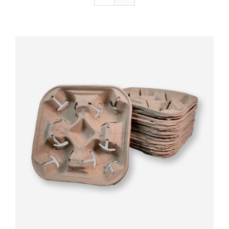
Valorado
AÑADIR AL CARRITO
/
DETALLES
con
5.00
de 5