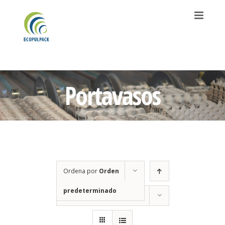
Saltar
al
contenido
Portavasos
Ordena por
Orden
predeterminado
Mostrar
36 productos