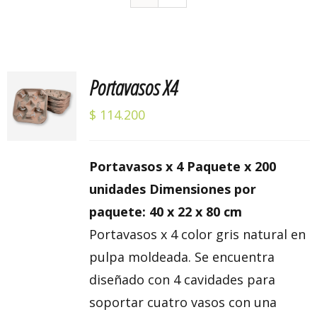
Portavasos X4
Valorado
AÑADIR
con
5.00
de 5
AL
$
114.200
CARRITO
/
DETALLES
Portavasos x 4 Paquete x 200
unidades Dimensiones por
paquete: 40 x 22 x 80 cm
Portavasos x 4 color gris natural en
pulpa moldeada. Se encuentra
diseñado con 4 cavidades para
soportar cuatro vasos con una