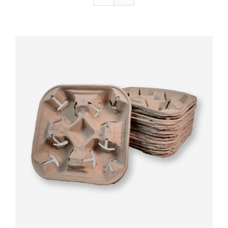
Valorado
AÑADIR AL CARRITO
/
DETALLES
con
5.00
de 5