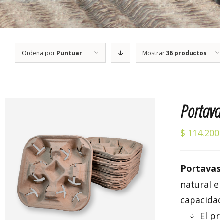
Ordena por
Puntuar
Mostrar
36 productos
Portava
$
114.200
Portavas
Valorado
AÑADIR AL CARRITO
/
DETALLES
natural 
con
5.00
de 5
capacida
El p