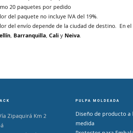
mo 20 paquetes por pedido
alor del paquete no incluye IVA del 19%.
alor del envío depende de la ciudad de destino. En 
llín
,
Barranquilla
,
Cali
y
Neiva
.
ACK
PULPA MOLDEADA
Diseño de producto a 
Vía Zipaquirá Km 2
medida
pá
Protector para Embal