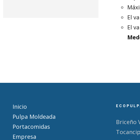
Máxi
El v
El v
Mede
Inicio
ECOPULP
Pulpa Moldeada
Briceño 
Portacomidas
Tocanci
Empresa