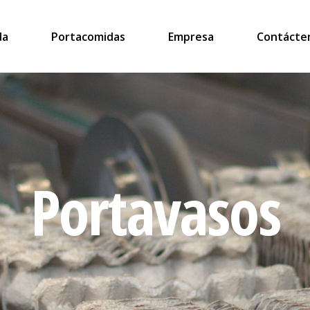
da
Portacomidas
Empresa
Contácte
Portavasos