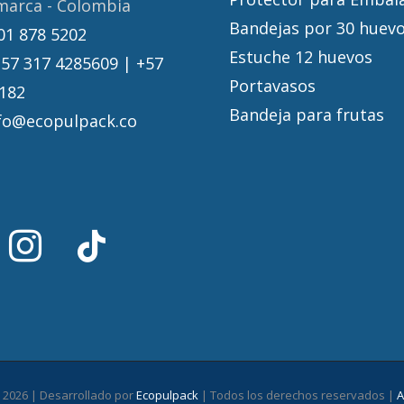
marca - Colombia
Bandejas por 30 huevo
01 878 5202
Estuche 12 huevos
+57 317 4285609 | +57
Portavasos
182
Bandeja para frutas
fo@ecopulpack.co
-
2026 | Desarrollado por
Ecopulpack
| Todos los derechos reservados |
A