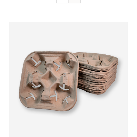
Valorado
AÑADIR AL CARRITO
/
DETALLES
con
5.00
de 5