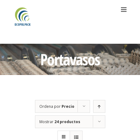
Saltar
al
contenido
Portavasos
Ordena por
Precio
Mostrar
24 productos