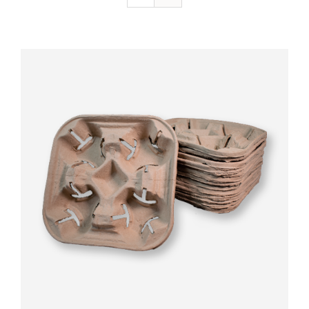
Valorado
AÑADIR AL CARRITO
/
DETALLES
con
5.00
de 5