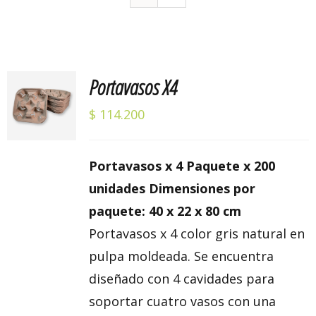
Portavasos X4
Valorado
AÑADIR
con
5.00
de 5
AL
$
114.200
CARRITO
/
DETALLES
Portavasos x 4 Paquete x 200
unidades Dimensiones por
paquete: 40 x 22 x 80 cm
Portavasos x 4 color gris natural en
pulpa moldeada. Se encuentra
diseñado con 4 cavidades para
soportar cuatro vasos con una