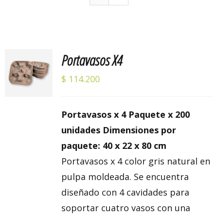
Portavasos X4
Valorado
AÑADIR
con
5.00
de 5
AL
$
114.200
CARRITO
/
DETALLES
Portavasos x 4 Paquete x 200
unidades Dimensiones por
paquete: 40 x 22 x 80 cm
Portavasos x 4 color gris natural en
pulpa moldeada. Se encuentra
diseñado con 4 cavidades para
soportar cuatro vasos con una