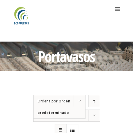
Saltar
al
contenido
Portavasos
Ordena por
Orden
predeterminado
Mostrar
12 productos