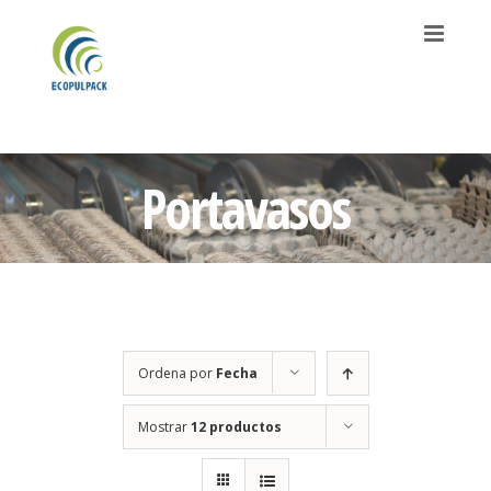
Saltar
al
contenido
Portavasos
Ordena por
Fecha
Mostrar
12 productos