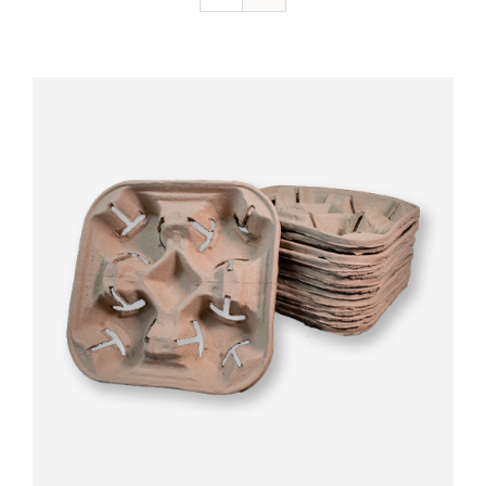
Valorado
AÑADIR AL CARRITO
/
DETALLES
con
5.00
de 5